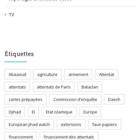
TV
Étiquettes
Abaaoud
agriculture
armement
Attentat
attentats
attentats de Paris
Bataclan
cartes prépayées
Commission d'enquête
Daech
Djihad
EI
Etat islamique
Europe
European jihad watch
extorsions
faux-papiers
financement
financement des attentats