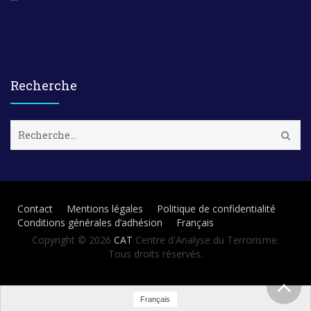
Recherche
R
e
c
h
e
r
Contact
Mentions légales
Politique de confidentialité
c
Conditions générales d’adhésion
Français
h
e
Copyright © 2026
CAT
Centre d'Analyse du Terrorisme.
r
Tous droits réservés.
:
Français