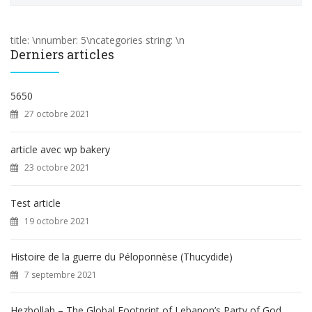
c
h
e
title: \nnumber: 5\ncategories string: \n
r
Derniers articles
c
h
e
5650
r
27 octobre 2021
:
article avec wp bakery
23 octobre 2021
Test article
19 octobre 2021
Histoire de la guerre du Péloponnèse (Thucydide)
7 septembre 2021
Hezbollah – The Global Footprint of Lebanon’s Party of God