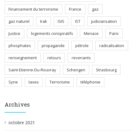
Financement du terrorisme
France
gaz
gaz naturel
Irak
ISIS
IST
judiciarisation
Justice
logements conspiratifs
Menace
Paris
phosphates
propagande
pétrole
radicalisation
renseignement
retours
revenants
Saint-Etienne-Du-Rouvray
Schengen
Strasbourg
Syrie
taxes
Terrorisme
téléphonie
Archives
octobre 2021