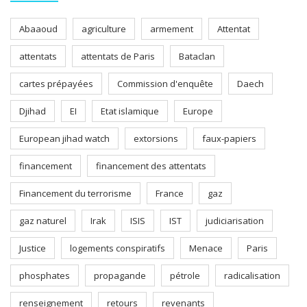
Abaaoud
agriculture
armement
Attentat
attentats
attentats de Paris
Bataclan
cartes prépayées
Commission d'enquête
Daech
Djihad
EI
Etat islamique
Europe
European jihad watch
extorsions
faux-papiers
financement
financement des attentats
Financement du terrorisme
France
gaz
gaz naturel
Irak
ISIS
IST
judiciarisation
Justice
logements conspiratifs
Menace
Paris
phosphates
propagande
pétrole
radicalisation
renseignement
retours
revenants