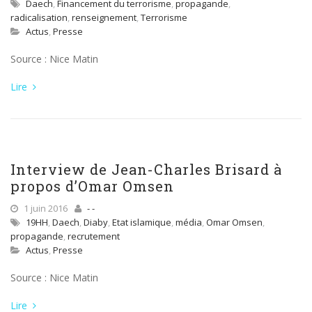
Daech
,
Financement du terrorisme
,
propagande
,
radicalisation
,
renseignement
,
Terrorisme
Actus
,
Presse
Source : Nice Matin
Lire
Interview de Jean-Charles Brisard à
propos d’Omar Omsen
1 juin 2016
- -
19HH
,
Daech
,
Diaby
,
Etat islamique
,
média
,
Omar Omsen
,
propagande
,
recrutement
Actus
,
Presse
Source : Nice Matin
Lire