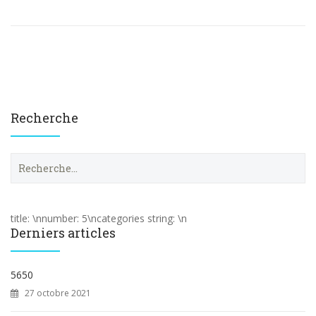
Recherche
R
e
c
h
e
title: \nnumber: 5\ncategories string: \n
r
Derniers articles
c
h
e
5650
r
27 octobre 2021
: