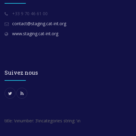
+33 9 70 46 61 00
contact@staging.cat-int.org
www.staging.cat-int.org
Suivez nous
title: \nnumber: 3\ncategories string: \n