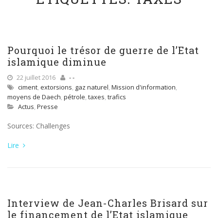
Pourquoi le trésor de guerre de l’Etat
islamique diminue
22 juillet 2016
- -
ciment
,
extorsions
,
gaz naturel
,
Mission d'information
,
moyens de Daech
,
pétrole
,
taxes
,
trafics
Actus
,
Presse
Sources: Challenges
Lire
Interview de Jean-Charles Brisard sur
le financement de l’Etat islamique