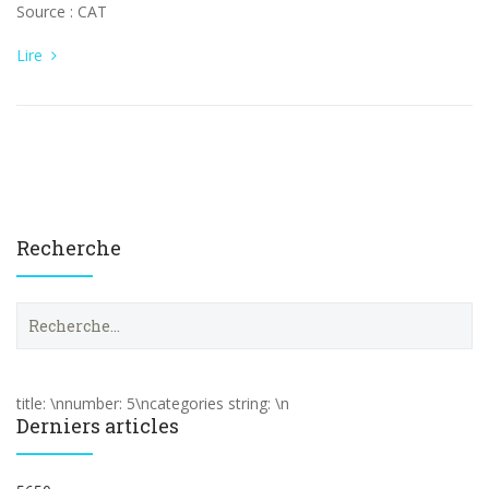
Source : CAT
Lire
Recherche
R
e
c
h
e
title: \nnumber: 5\ncategories string: \n
r
Derniers articles
c
h
e