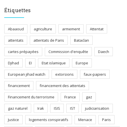
Étiquettes
Abaaoud
agriculture
armement
Attentat
attentats
attentats de Paris
Bataclan
cartes prépayées
Commission d'enquête
Daech
Djihad
EI
Etat islamique
Europe
European jihad watch
extorsions
faux-papiers
financement
financement des attentats
Financement du terrorisme
France
gaz
gaz naturel
Irak
ISIS
IST
judiciarisation
Justice
logements conspiratifs
Menace
Paris