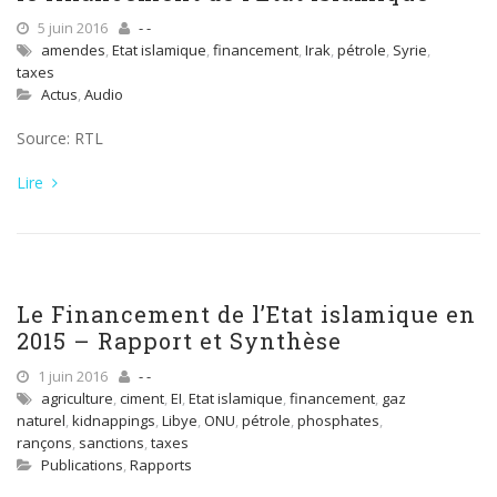
5 juin 2016
- -
amendes
,
Etat islamique
,
financement
,
Irak
,
pétrole
,
Syrie
,
taxes
Actus
,
Audio
Source: RTL
Lire
Le Financement de l’Etat islamique en
2015 – Rapport et Synthèse
1 juin 2016
- -
agriculture
,
ciment
,
EI
,
Etat islamique
,
financement
,
gaz
naturel
,
kidnappings
,
Libye
,
ONU
,
pétrole
,
phosphates
,
rançons
,
sanctions
,
taxes
Publications
,
Rapports