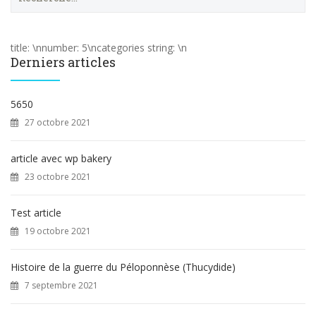
e
c
h
e
title: \nnumber: 5\ncategories string: \n
r
Derniers articles
c
h
e
5650
r
27 octobre 2021
:
article avec wp bakery
23 octobre 2021
Test article
19 octobre 2021
Histoire de la guerre du Péloponnèse (Thucydide)
7 septembre 2021