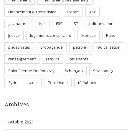
financement
financement des attentats
Financement du terrorisme
France
gaz
gaz naturel
Irak
ISIS
IST
judiciarisation
Justice
logements conspiratifs
Menace
Paris
phosphates
propagande
pétrole
radicalisation
renseignement
retours
revenants
Saint-Etienne-Du-Rouvray
Schengen
Strasbourg
Syrie
taxes
Terrorisme
téléphonie
Archives
octobre 2021