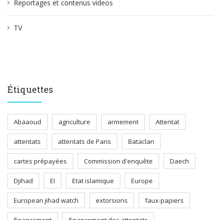
Reportages et contenus videos
TV
Étiquettes
Abaaoud
agriculture
armement
Attentat
attentats
attentats de Paris
Bataclan
cartes prépayées
Commission d'enquête
Daech
Djihad
EI
Etat islamique
Europe
European jihad watch
extorsions
faux-papiers