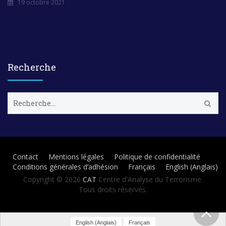
19 octobre 2021
Recherche
R
e
c
h
e
r
Contact
Mentions légales
Politique de confidentialité
c
Conditions générales d’adhésion
Français
English
(
Anglais
)
h
e
Copyright © 2026
CAT
Centre d'Analyse du Terrorisme.
r
Tous droits réservés.
:
English
(
Anglais
)
Français