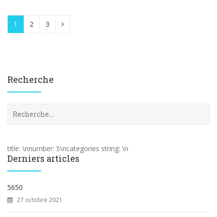
1
2
3
Recherche
R
e
c
h
e
title: \nnumber: 5\ncategories string: \n
r
Derniers articles
c
h
e
5650
r
27 octobre 2021
: