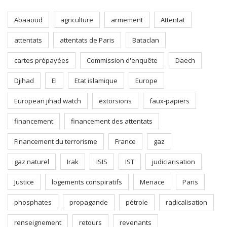
Abaaoud
agriculture
armement
Attentat
attentats
attentats de Paris
Bataclan
cartes prépayées
Commission d'enquête
Daech
Djihad
EI
Etat islamique
Europe
European jihad watch
extorsions
faux-papiers
financement
financement des attentats
Financement du terrorisme
France
gaz
gaz naturel
Irak
ISIS
IST
judiciarisation
Justice
logements conspiratifs
Menace
Paris
phosphates
propagande
pétrole
radicalisation
renseignement
retours
revenants