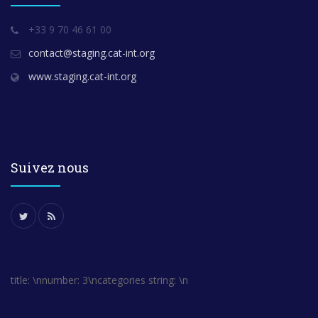
+33 9 70 46 61 00
contact@staging.cat-int.org
www.staging.cat-int.org
Suivez nous
title: \nnumber: 3\ncategories string: \n