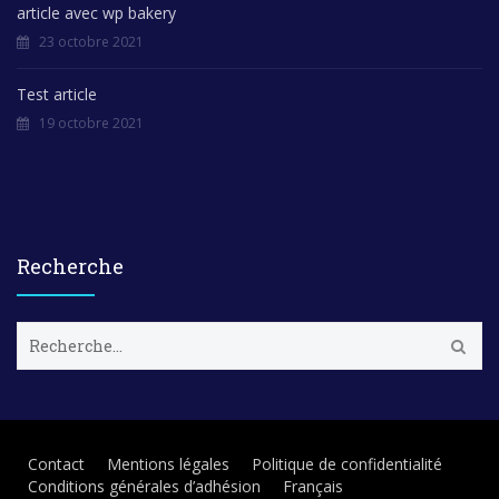
article avec wp bakery
23 octobre 2021
Test article
19 octobre 2021
Recherche
R
e
c
h
e
r
Contact
Mentions légales
Politique de confidentialité
c
Conditions générales d’adhésion
Français
h