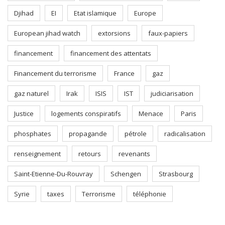
Djihad
EI
Etat islamique
Europe
European jihad watch
extorsions
faux-papiers
financement
financement des attentats
Financement du terrorisme
France
gaz
gaz naturel
Irak
ISIS
IST
judiciarisation
Justice
logements conspiratifs
Menace
Paris
phosphates
propagande
pétrole
radicalisation
renseignement
retours
revenants
Saint-Etienne-Du-Rouvray
Schengen
Strasbourg
Syrie
taxes
Terrorisme
téléphonie