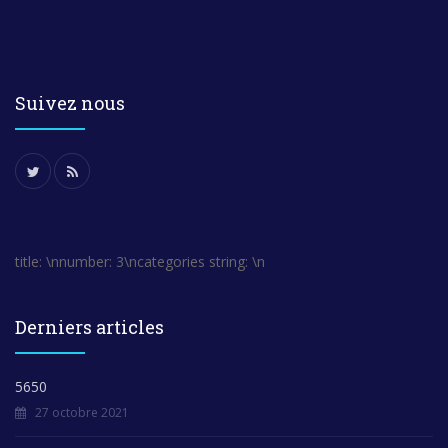
Suivez nous
title: \nnumber: 3\ncategories string: \n
Derniers articles
5650
27 octobre 2021