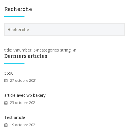
Recherche
R
e
c
h
e
title: \nnumber: 5\ncategories string: \n
r
Derniers articles
c
h
e
5650
r
27 octobre 2021
:
article avec wp bakery
23 octobre 2021
Test article
19 octobre 2021