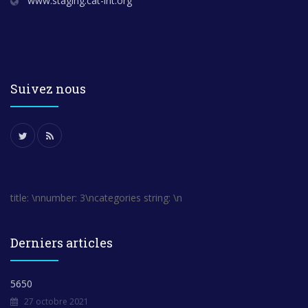
www.staging.cat-int.org
Suivez nous
title: \nnumber: 3\ncategories string: \n
Derniers articles
5650
27 octobre 2021