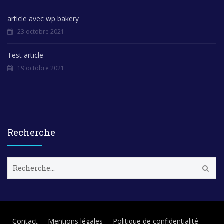
article avec wp bakery
23 octobre 2021
Test article
19 octobre 2021
Recherche
R
e
c
h
e
r
Contact
Mentions légales
Politique de confidentialité
c